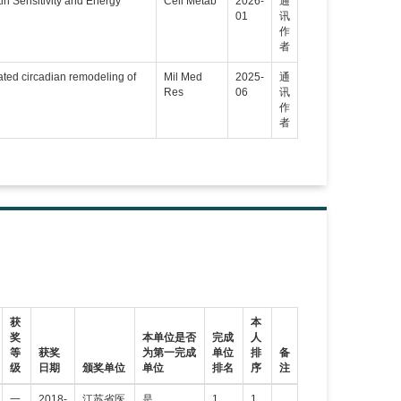
in Sensitivity and Energy
Cell Metab
2026-
通
01
讯
作
者
diated circadian remodeling of
Mil Med
2025-
通
Res
06
讯
作
者
获
本
奖
本单位是否
完成
人
等
获奖
为第一完成
单位
排
备
级
日期
颁奖单位
单位
排名
序
注
一
2018-
江苏省医
是
1
1