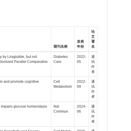
论
文
发表
署
期刊名称
年份
名
 by Liraglutide, but not
Diabetes
2022-
通
andomized Parallel Comparative
Care
05
讯
作
者
ain and promote cognitive
Cell
2022-
通
Metabolism
09
讯
作
者
at impairs glucose homeostasis
Nat
2024-
通
Commun
06
讯
作
者