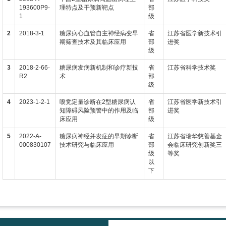
193600P9-
理特点及干预新靶点
部
1
级
2
2018-3-1
糖尿病心血管自主神经病变早
省
江苏省医学新技术引
期筛查技术及其临床应用
部
进奖
级
3
2018-2-66-
糖尿病发病新机制和诊疗新技
省
江苏省科学技术奖
R2
术
部
级
4
2023-1-2-1
嗅觉定量诊断在2型糖尿病认
省
江苏省医学新技术引
知障碍风险预警中的作用及临
部
进奖
床应用
级
5
2022-A-
糖尿病神经并发症的早期诊断
省
江苏省瑞华慈善基金
000830107
技术研究与临床应用
部
会临床研究创新奖三
级
等奖
以
下