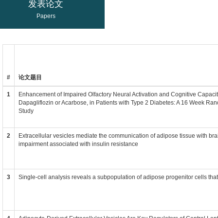
发表论文
Papers
#
论文题目
1
Enhancement of Impaired Olfactory Neural Activation and Cognitive Capacity
Dapagliflozin or Acarbose, in Patients with Type 2 Diabetes: A 16 Week R
Study
2
Extracellular vesicles mediate the communication of adipose tissue with br
impairment associated with insulin resistance
3
Single-cell analysis reveals a subpopulation of adipose progenitor cells th