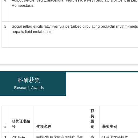
4
Adipocyte-Derived Extracellular Vesicles Are Key Regulators of Central Lept
Homeostasis
5
Social jetlag elicits fatty liver via perturbed circulating prolactin rhythm-me
hepatic lipid metabolism
科研获奖
Research Awards
获
奖
获奖证书编
级
#
号
奖项名称
别
获奖类别
1
2018-A-
中国2型糖尿病高血糖病理生
省
江苏医学科技奖