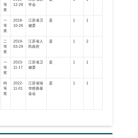
等
12-28
学会
奖
一
2018-
江苏省卫
是
1
1
等
10-26
健委
奖
二
2019-
江苏省人
是
1
2
等
03-29
民政府
奖
一
2023-
江苏省卫
是
1
1
等
11-17
健委
奖
特
2022-
江苏省瑞
是
1
1
等
11-01
华慈善基
奖
金会