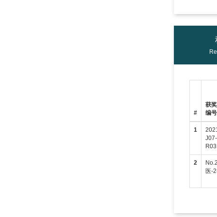
Re
获
#
编
1
202
J07-
R03
2
No.
医-2