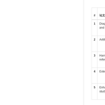
#
论
1
Diag
and 
2
Arti
3
Harm
refe
4
Exte
5
Enha
stud