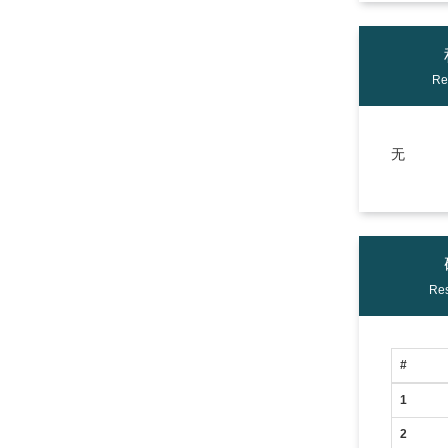
Re
无
Res
#
1
2