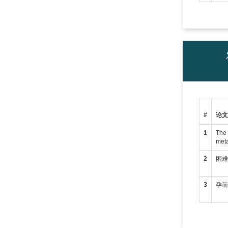
#
论
1
The 
meta
2
困
3
孕