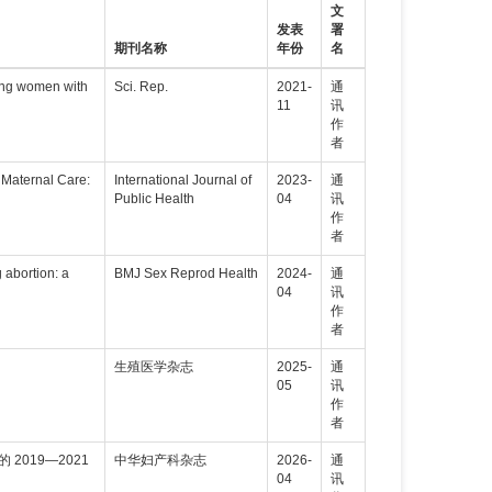
文
发表
署
期刊名称
年份
名
ong women with
Sci. Rep.
2021-
通
11
讯
作
者
 Maternal Care:
International Journal of
2023-
通
Public Health
04
讯
作
者
 abortion: a
BMJ Sex Reprod Health
2024-
通
04
讯
作
者
生殖医学杂志
2025-
通
05
讯
作
者
019—2021
中华妇产科杂志
2026-
通
04
讯