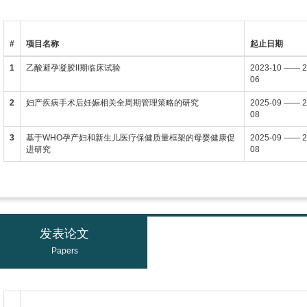
#
项目名称
起止日期
1
乙酸避孕凝胶II期临床试验
2023-10 —— 2
06
2
妇产疾病手术后妊娠相关全周期管理策略的研究
2025-09 —— 2
08
3
基于WHO孕产妇和新生儿医疗保健质量框架的母婴健康促
2025-09 —— 2
进研究
08
发表论文
Papers