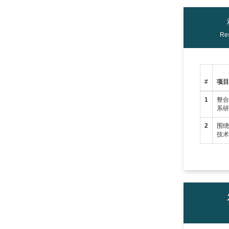
Res
#
项
1
整合
系研
2
围
技