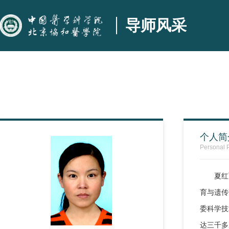
导师风采
个人简
Personal P
夏红
育与遗传
委科学技
达三千多