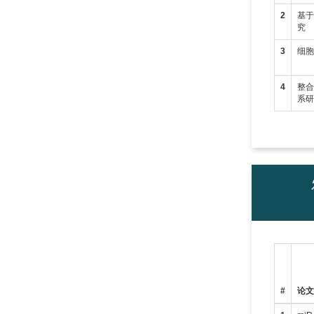
2
基
究
3
细
4
整
系
#
论