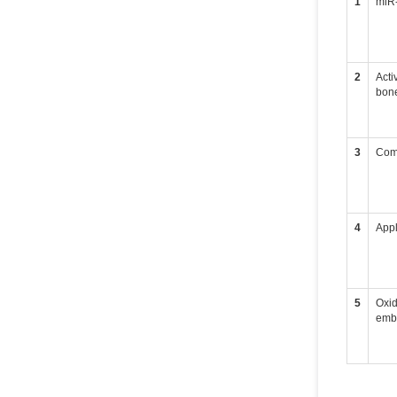
1
miR
2
Acti
bone
3
Comb
4
Appl
5
Oxid
embr