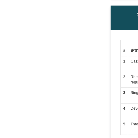
#
论
1
Casz
2
Rbm2
regu
3
Sing
4
Deve
5
Thre