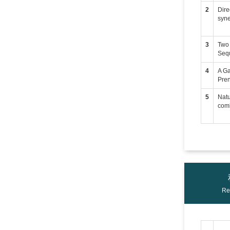
2
Dire
syne
3
Two 
Sequ
4
A Ga
Pren
5
Natu
comb
Re