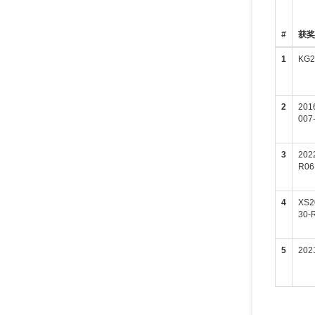
#
获
1
KG2
2
201
007
3
2022
R06
4
XS2
30-
5
202