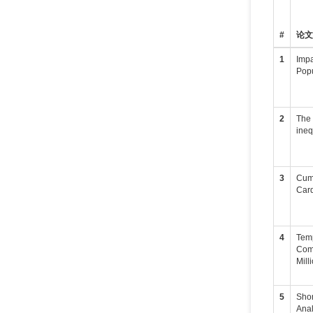
#
论
1
Impa
Popu
2
The 
ineq
3
Cumu
Card
4
Temp
Comp
Mill
5
Shor
Anal