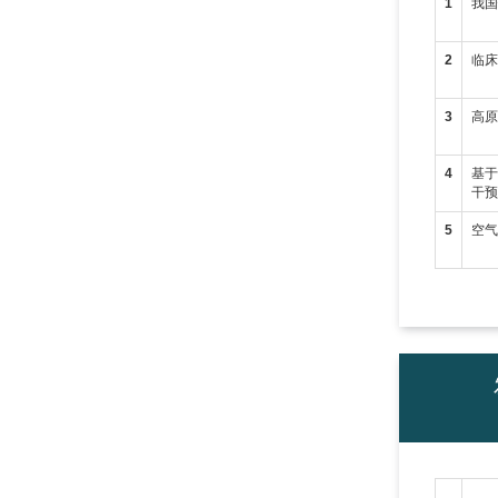
1
我
2
临
3
高
4
基
干
5
空