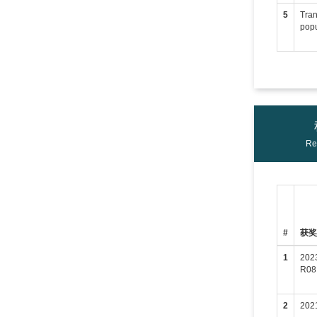
5
Tran
popu
Re
#
获
1
202
R08
2
202