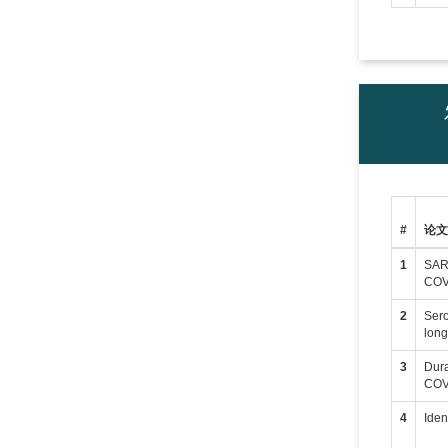
#
论
1
SARS
COVI
2
Sero
long
3
Dura
COVI
4
Iden