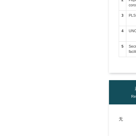
2
Pept
coro
3
PLS
4
UNC0
5
Secr
faci
Re
无