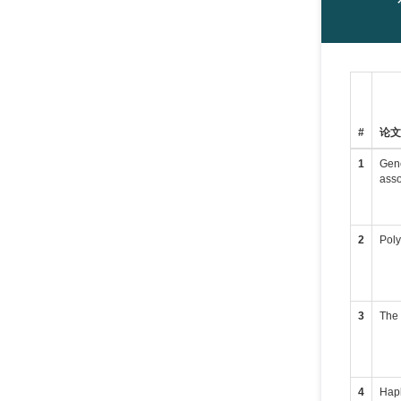
#
论
1
Gene
asso
2
Pol
3
The 
4
Hapl