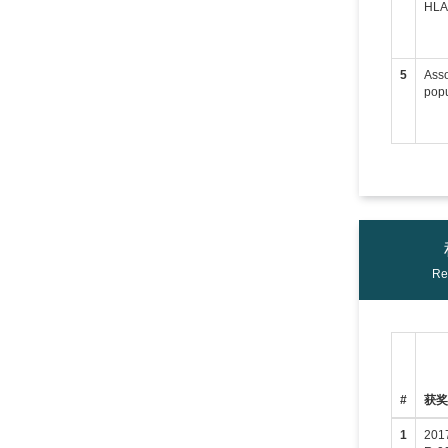
HLA-
5
Asso
popu
Re
#
获
1
201