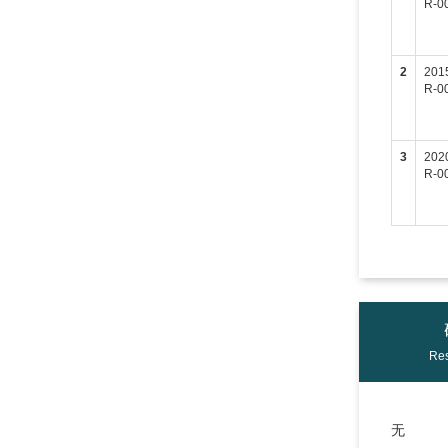
R-0
2
201
R-0
3
202
R-0
Res
无