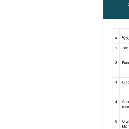
#
论
1
The 
2
Func
3
Glob
4
Susc
rece
5
Oral
Micr