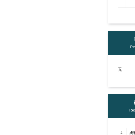
Re
无
Res
#
成