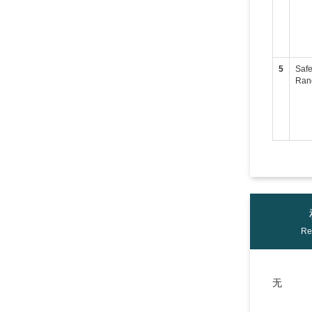
5
Safe
Rand
Re
无