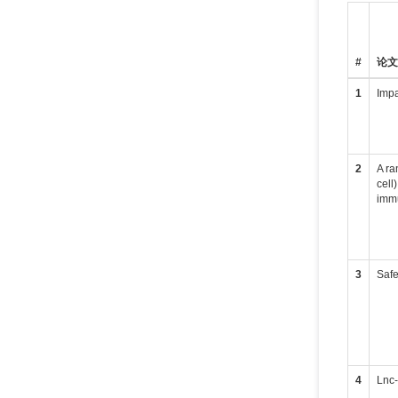
#
论
1
Impa
2
A ra
cell
immu
3
Safe
4
Lnc-