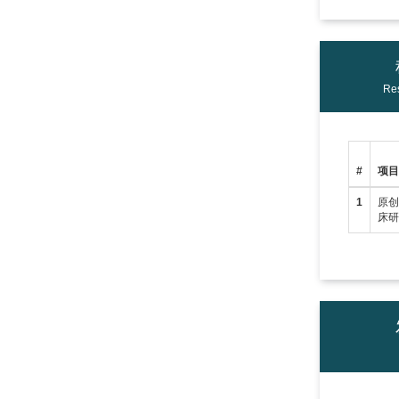
Res
#
项
1
原创
床