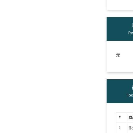
Re
无
Res
#
成
1
作