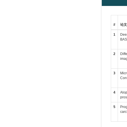
#
论
1
Deep
BASP
2
Diff
imag
3
Micr
Cont
4
Alop
pros
5
Prog
carc