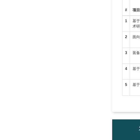
#
项
1
基
术
2
面
3
装
4
基
5
基