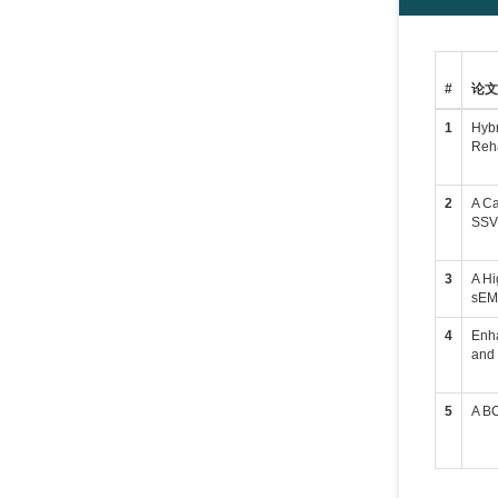
#
论
1
Hybr
Reha
2
A Ca
SSV
3
A H
sEM
4
Enh
and 
5
A BC