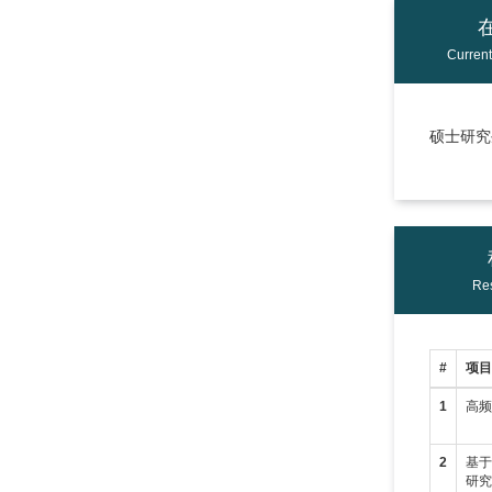
Curren
硕士研究生
Res
#
项
1
高
2
基于
研