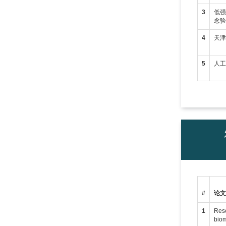
3
低
念
4
天
5
人
#
论
1
Rese
bio