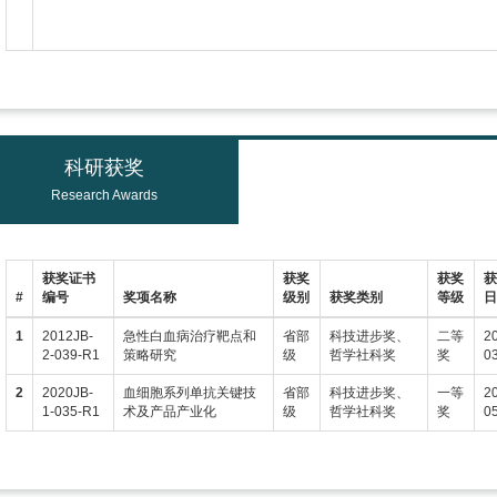
科研获奖
Research Awards
获奖证书
获奖
获奖
#
编号
奖项名称
级别
获奖类别
等级
1
2012JB-
急性白血病治疗靶点和
省部
科技进步奖、
二等
2
2-039-R1
策略研究
级
哲学社科奖
奖
0
2
2020JB-
血细胞系列单抗关键技
省部
科技进步奖、
一等
2
1-035-R1
术及产品产业化
级
哲学社科奖
奖
0