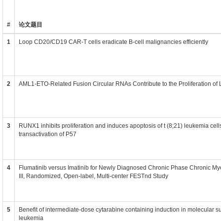
#
论文题目
1
Loop CD20/CD19 CAR-T cells eradicate B-cell malignancies efficiently
2
AML1-ETO-Related Fusion Circular RNAs Contribute to the Proliferation of
3
RUNX1 inhibits proliferation and induces apoptosis of t (8;21) leukemia cel
transactivation of P57
4
Flumatinib versus Imatinib for Newly Diagnosed Chronic Phase Chronic My
III, Randomized, Open-label, Multi-center FESTnd Study
5
Benefit of intermediate-dose cytarabine containing induction in molecular 
leukemia