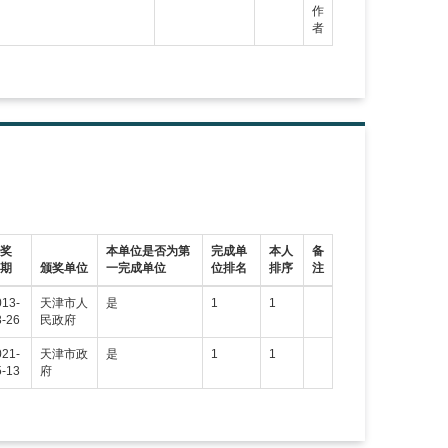
作
者
获奖
本单位是否为第
完成单
本人
备
日期
颁奖单位
一完成单位
位排名
排序
注
013-
天津市人
是
1
1
3-26
民政府
021-
天津市政
是
1
1
5-13
府