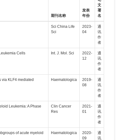
文
发表
署
期刊名称
年份
名
Sci China Life
2023-
通
Sci
04
讯
作
者
 Leukemia Cells
Int. J. Mol. Sci
2022-
通
12
讯
作
者
ls via KLF4 mediated
Haematologica
2019-
通
08
讯
作
者
eloid Leukemia: A Phase
Clin Cancer
2021-
通
Res
01
讯
作
者
subgroups of acute myeloid
Haematologica
2020-
通
09
讯