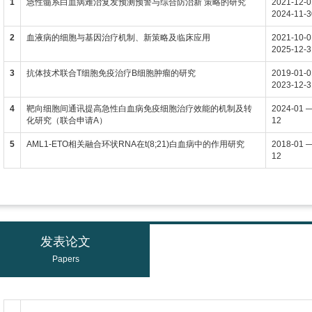
1
急性髓系白血病难治复发预测预警与综合防治新 策略的研究
2021-12-
2024-11-3
2
血液病的细胞与基因治疗机制、新策略及临床应用
2021-10-
2025-12-3
3
抗体技术联合T细胞免疫治疗B细胞肿瘤的研究
2019-01-
2023-12-3
4
靶向细胞间通讯提高急性白血病免疫细胞治疗效能的机制及转
2024-01 
化研究（联合申请A）
12
5
AML1-ETO相关融合环状RNA在t(8;21)白血病中的作用研究
2018-01 
12
发表论文
Papers