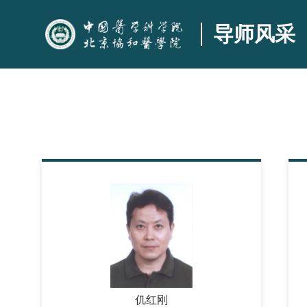
导师风采
仉红刚