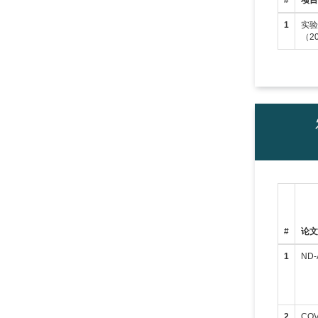
#
项
1
实
（20
#
论
1
ND-A
2
COVI