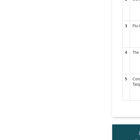
3
Flu-
4
The 
5
Cord
Targ