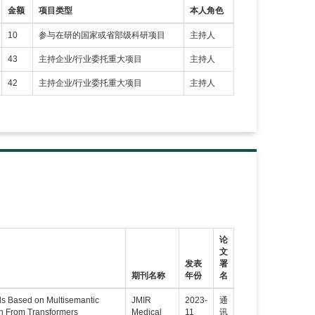
金额
项目类型
本人角色
10
参与在研的国家或省部级科研项目
主持人
43
主持企业/行业委托重大项目
主持人
42
主持企业/行业委托重大项目
主持人
论
文
发表
署
期刊名称
年份
名
ds Based on Multisemantic
JMIR
2023-
通
on From Transformers
Medical
11
讯