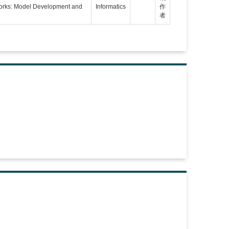
works: Model Development and
Informatics
作
者