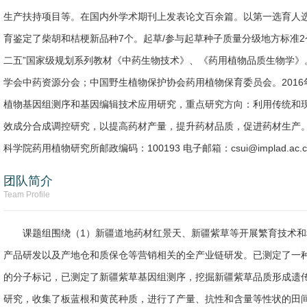
生产扶持项目等。在国内外学术期刊上发表论文百余篇。以第一选育人
育鉴定了柴胡和桔梗新品种7个。起草/参与起草种子质量分级地方标准
二五”国家级规划系列教材《中药生物技术》、《药用植物品质生物学》
学会中药资源分会；中国野生植物保护协会药用植物保育委员会。2016
植物基因组测序和基因编辑技术应用研究，重点研究方向：利用传统和
效成分合成调控研究，以提高药材产量，提升药材品质，促进药材生产。
科学院药用植物研究所邮政编码：100193 电子邮箱：csui@implad.ac.cn；
团队简介
Team Profile
课题组围绕（1）新疆道地药材红景天、新疆紫草等开展繁育技术
产品研发以及产地仓和质保仓等营销相关的全产业链研发。已测定了一
的分子标记，已测定了新疆紫草基因组测序，挖掘新疆紫草品质形成遗
研究，收集了板蓝根和黄芪种质，进行了产量、抗性和含量等性状的田