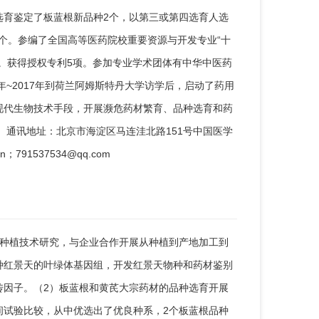
选育鉴定了板蓝根新品种2个，以第三或第四选育人选
2个。参编了全国高等医药院校重要资源与开发专业“十
。获得授权专利5项。参加专业学术团体有中华中医药
年~2017年到荷兰阿姆斯特丹大学访学后，启动了药用
现代生物技术手段，开展濒危药材繁育、品种选育和药
 通讯地址：北京市海淀区马连洼北路151号中国医学
791537534@qq.com
和种植技术研究，与企业合作开展从种植到产地加工到
种红景天的叶绿体基因组，开发红景天物种和药材鉴别
传因子。（2）板蓝根和黄芪大宗药材的品种选育开展
间试验比较，从中优选出了优良种系，2个板蓝根品种