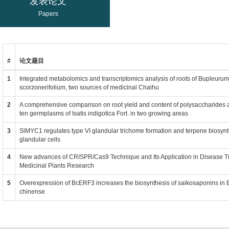
发表论文
Papers
#
论文题目
1
Integrated metabolomics and transcriptomics analysis of roots of Bupleuru
scorzonerifolium, two sources of medicinal Chaihu
2
A comprehensive comparison on root yield and content of polysaccharides 
ten germplasms of Isatis indigotica Fort. in two growing areas
3
SlMYC1 regulates type VI glandular trichome formation and terpene biosynt
glandular cells
4
New advances of CRISPR/Cas9 Technique and Its Application in Disease 
Medicinal Plants Research
5
Overexpression of BcERF3 increases the biosynthesis of saikosaponins in
chinense