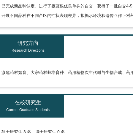
已完成新品种认定。进行了板蓝根优良单株的自交，获得了一批自交4-
开展不同品种在不同产区的性状表现差异，拟揭示环境和遗传互作下对
研究方向
Research Directions
濒危药材繁育、大宗药材栽培育种、药用植物次生代谢与生物合成、药
在校研究生
Current Graduate Students
硕士研究生 3 名，博士研究生 0 名