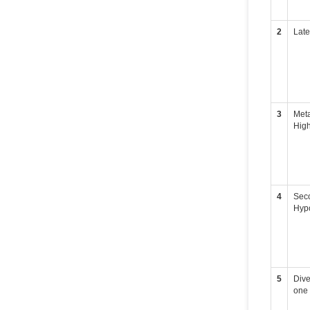
2
Late
3
Meta
High
4
Seco
Hypo
5
Dive
one