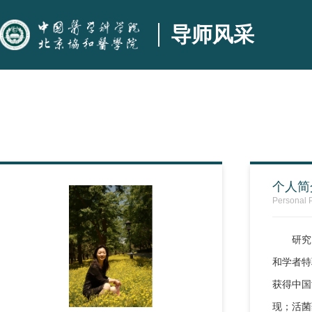
导师风采
个人简
Personal P
研究
和学者特
获得中国
现；活菌