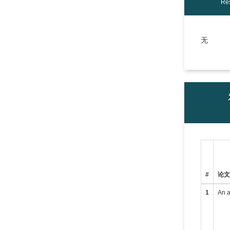
Res
无
#
论
1
An a