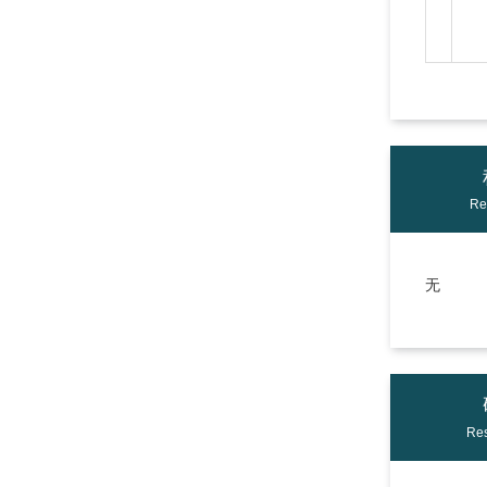
Re
无
Res