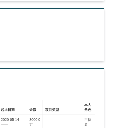
本人
起止日期
金额
项目类型
角色
2020-05-14
3000.0
主持
——
万
者