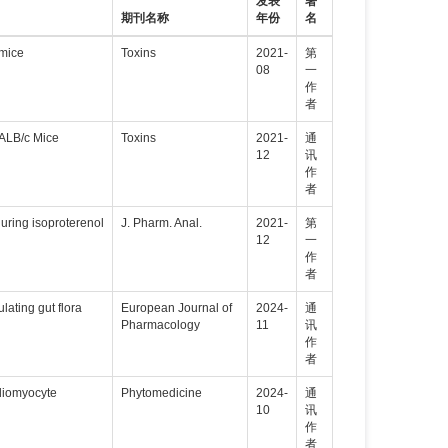
发表
署
期刊名称
年份
名
 mice
Toxins
2021-
第
08
一
作
者
BALB/c Mice
Toxins
2021-
通
12
讯
作
者
during isoproterenol
J. Pharm. Anal.
2021-
第
12
一
作
者
ating gut flora
European Journal of
2024-
通
Pharmacology
11
讯
作
者
rdiomyocyte
Phytomedicine
2024-
通
10
讯
作
者