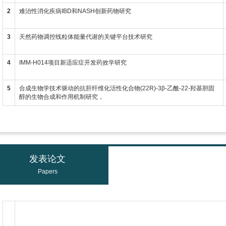
2
难治性消化疾病IBD和NASH创新药物研究
3
天然药物调控线粒体能量代谢的关键平台技术研究
4
IMM-H014项目新适应症开发药效学研究
5
合成生物学技术驱动的抗肝纤维化活性化合物(22R)-3β-乙酰-22-羟基胆固
醇的生物合成和作用机制研究，
发表论文
Papers