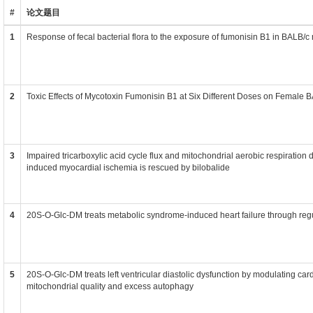
#
论文题目
1
Response of fecal bacterial flora to the exposure of fumonisin B1 in BALB/c
2
Toxic Effects of Mycotoxin Fumonisin B1 at Six Different Doses on Female 
3
Impaired tricarboxylic acid cycle flux and mitochondrial aerobic respiration 
induced myocardial ischemia is rescued by bilobalide
4
20S-O-Glc-DM treats metabolic syndrome-induced heart failure through regul
5
20S-O-Glc-DM treats left ventricular diastolic dysfunction by modulating ca
mitochondrial quality and excess autophagy