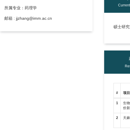
Curren
所属专业：药理学
邮箱 : jjzhang@imm.ac.cn
硕士研究生
Res
#
项
1
生物
价
2
天