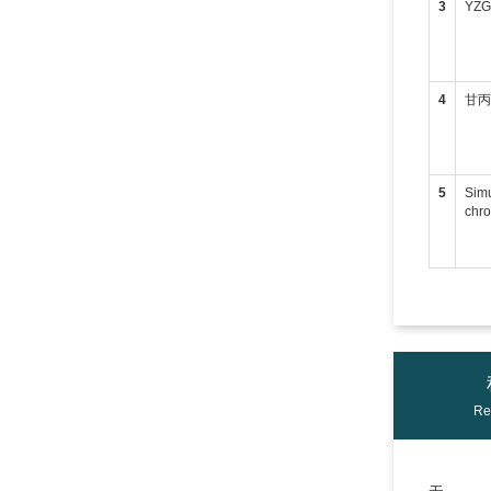
3
YZ
4
甘
5
Simu
chr
Re