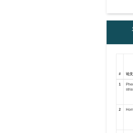
#
论
1
Phen
stri
2
Ho