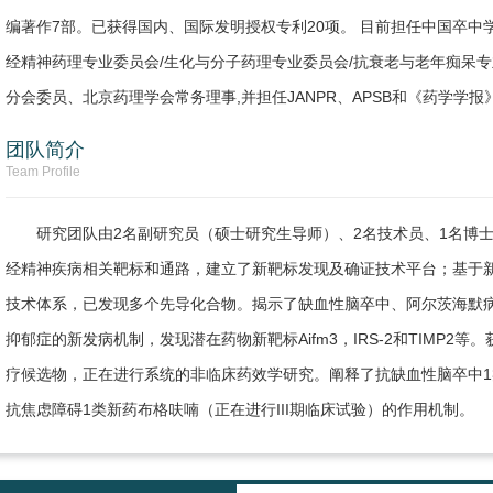
编著作7部。已获得国内、国际发明授权专利20项。 目前担任中国卒
经精神药理专业委员会/生化与分子药理专业委员会/抗衰老与老年痴呆
分会委员、北京药理学会常务理事,并担任JANPR、APSB和《药学学报
团队简介
Team Profile
研究团队由2名副研究员（硕士研究生导师）、2名技术员、1名博士
经精神疾病相关靶标和通路，建立了新靶标发现及确证技术平台；基于
技术体系，已发现多个先导化合物。揭示了缺血性脑卒中、阿尔茨海默
抑郁症的新发病机制，发现潜在药物新靶标Aifm3，IRS-2和TIMP
疗候选物，正在进行系统的非临床药效学研究。阐释了抗缺血性脑卒中
抗焦虑障碍1类新药布格呋喃（正在进行III期临床试验）的作用机制。