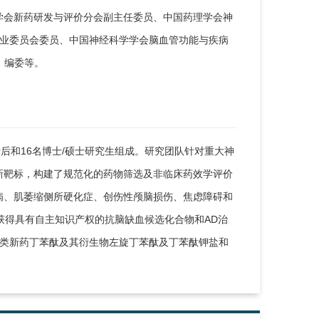
中学会新药研发与评价分会副主任委员、中国药理学会神
专业委员会委员、中国神经科学学会脑血管功能与疾病
》编委等。
后和16名博士/硕士研究生组成。研究团队针对重大神
新靶标，构建了规范化的药物筛选及非临床药效学评价
病、肌萎缩侧所硬化症、创伤性颅脑损伤、焦虑障碍和
2等。获得具有自主知识产权的抗脑缺血候选化合物和AD治
1类新药丁苯酞及其衍生物左旋丁苯酞及丁苯酞钾盐和