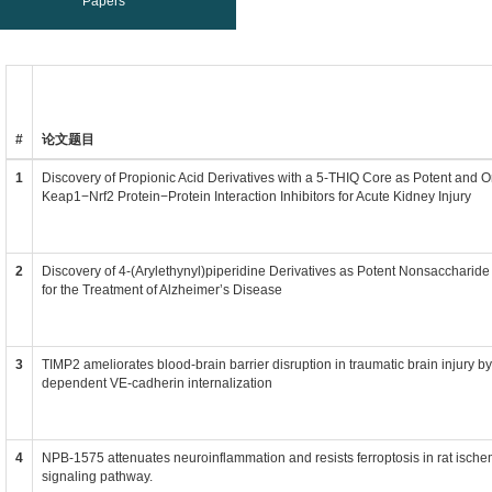
Papers
#
论文题目
1
Discovery of Propionic Acid Derivatives with a 5‑THIQ Core as Potent and O
Keap1−Nrf2 Protein−Protein Interaction Inhibitors for Acute Kidney Injury
2
Discovery of 4‑(Arylethynyl)piperidine Derivatives as Potent Nonsaccharid
for the Treatment of Alzheimer’s Disease
3
TIMP2 ameliorates blood-brain barrier disruption in traumatic brain injury by 
dependent VE-cadherin internalization
4
NPB-1575 attenuates neuroinflammation and resists ferroptosis in rat ische
signaling pathway.