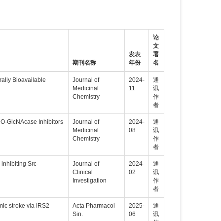
论
文
发表
署
期刊名称
年份
名
rally Bioavailable
Journal of
2024-
通
Medicinal
11
讯
Chemistry
作
者
e O‑GlcNAcase Inhibitors
Journal of
2024-
通
Medicinal
08
讯
Chemistry
作
者
inhibiting Src-
Journal of
2024-
通
Clinical
02
讯
Investigation
作
者
mic stroke via IRS2
Acta Pharmacol
2025-
通
Sin.
06
讯