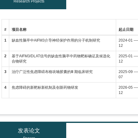
Research Projects
#
项目名称
起止日期
1
缺血性脑卒中AIFM3介导神经保护作用的分子机制研究
2024-01 —
12
2
基于AIFM3/DLAT信号的缺血性脑卒中药物靶标确证及候选化
2025-01 —
合物研究
12
3
治疗广泛性焦虑障碍布格呋喃胶囊的Ⅲ 期临床研究
2025-09 —
07
4
焦虑障碍的新靶标新机制及创新药物研发
2026-05 —
12
发表论文