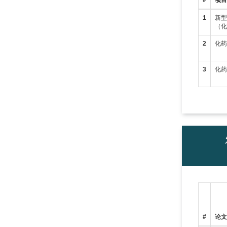
#
项
1
新型
（
2
化药
3
化药
#
论