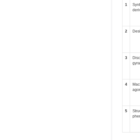
1
Synt
deri
2
Desi
3
Disc
gyra
4
Mach
agon
5
Stru
phen