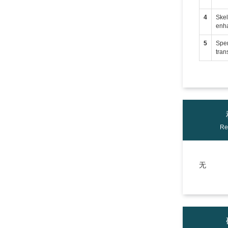
4
Skel
enh
5
Sper
tran
Re
无