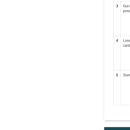
3
Gut 
pres
4
Long
card
5
Soma