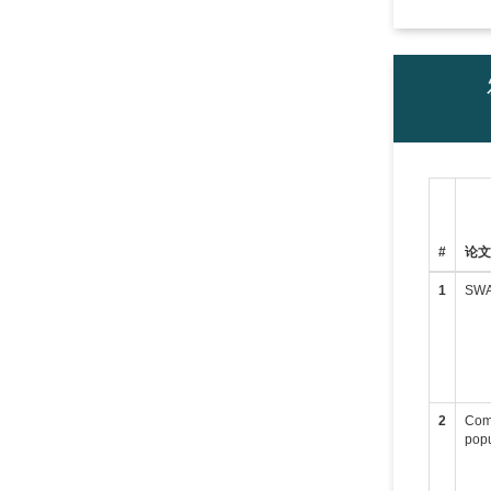
#
论
1
SWAP
2
Comm
popu