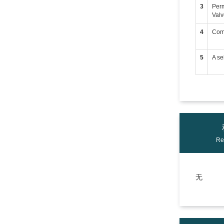
3
Perm
Val
4
Comp
5
A se
Re
无