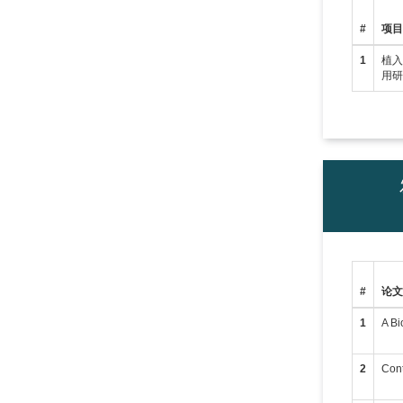
#
项
1
植
用
#
论
1
A Bi
2
Cont