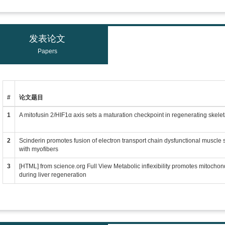
发表论文
Papers
#
论文题目
1
A mitofusin 2/HIF1α axis sets a maturation checkpoint in regenerating skele
2
Scinderin promotes fusion of electron transport chain dysfunctional muscle 
with myofibers
3
[HTML] from science.org Full View Metabolic inflexibility promotes mitochond
during liver regeneration