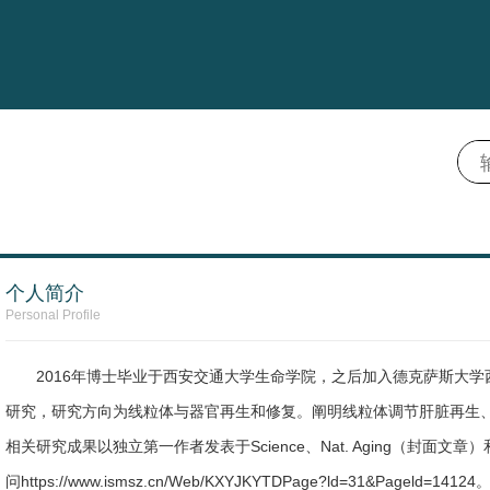
个人简介
Personal Profile
2016年博士毕业于西安交通大学生命学院，之后加入德克萨斯大学西南医学
研究，研究方向为线粒体与器官再生和修复。阐明线粒体调节肝脏再生
相关研究成果以独立第一作者发表于Science、Nat. Aging（封面文章）和
问https://www.ismsz.cn/Web/KXYJKYTDPage?ld=31&Pageld=14124