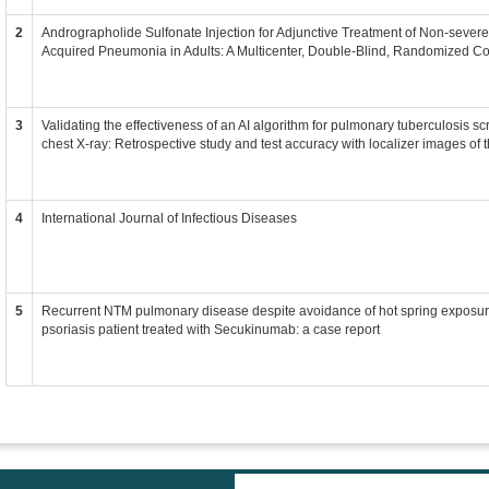
2
Andrographolide Sulfonate Injection for Adjunctive Treatment of Non-seve
Acquired Pneumonia in Adults: A Multicenter, Double-Blind, Randomized Con
3
Validating the effectiveness of an AI algorithm for pulmonary tuberculosis s
chest X-ray: Retrospective study and test accuracy with localizer images of 
4
International Journal of Infectious Diseases
5
Recurrent NTM pulmonary disease despite avoidance of hot spring exposur
psoriasis patient treated with Secukinumab: a case report