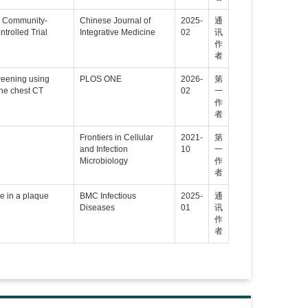
re Community-
Chinese Journal of
2025-
通
trolled Trial
Integrative Medicine
02
讯
作
者
creening using
PLOS ONE
2026-
第
the chest CT
02
一
作
者
Frontiers in Cellular
2021-
第
and Infection
10
一
Microbiology
作
者
e in a plaque
BMC Infectious
2025-
通
Diseases
01
讯
作
者