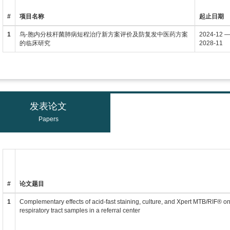
#
项目名称
起止日期
1
鸟-胞内分枝杆菌肺病短程治疗新方案评价及防复发中医药方案
2024-12 
的临床研究
2028-11
发表论文
Papers
#
论文题目
1
Complementary effects of acid-fast staining, culture, and Xpert MTB/RIF® on 
respiratory tract samples in a referral center