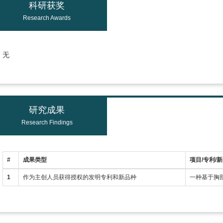
科研获奖
Research Awards
无
研究成果
Research Findings
#
成果类型
项目/专利/
1
作为主创人员获得授权的发明专利和新品种
一种基于胸