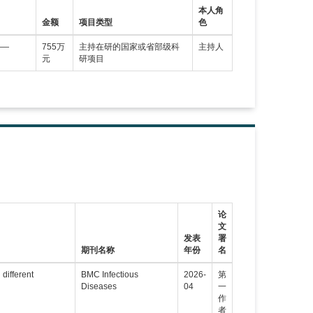
本人角
金额
项目类型
色
——
755万
主持在研的国家或省部级科
主持人
元
研项目
论
文
发表
署
期刊名称
年份
名
different
BMC Infectious
2026-
第
Diseases
04
一
作
者