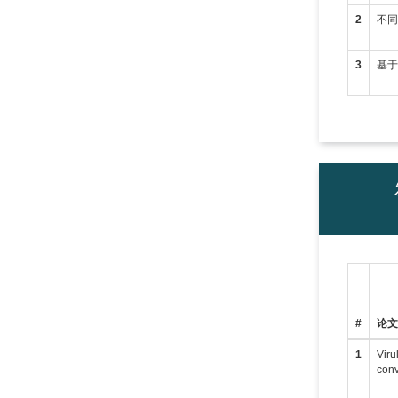
2
不
3
基
#
论
1
Viru
conv