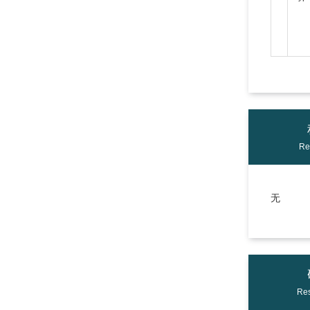
Re
无
Res