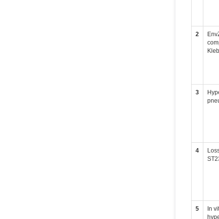
2
EnvZ
comp
Kle
3
Hype
pneu
4
Loss
ST23
5
In v
hype