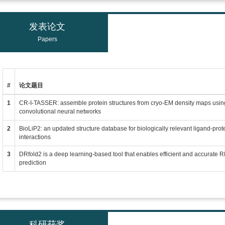
发表论文
Papers
#
论文题目
1
CR-I-TASSER: assemble protein structures from cryo-EM density maps usi
convolutional neural networks
2
BioLiP2: an updated structure database for biologically relevant ligand-prot
interactions
3
DRfold2 is a deep learning-based tool that enables efficient and accurate R
prediction
科研获奖