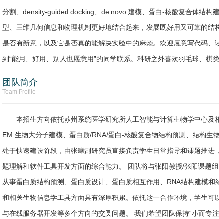
分割、density-guided docking、de novo 建模、蛋白-核酸
型、三维几何信息和物理机制更好地结合起来，发展既好用又可靠的结构
是否有新意，以及它是否真的能解决实验中的麻烦。欢迎愿意写代码、读文献
到“能用、好用、别人也愿意用”的同学联系。科研之外喜欢羽毛球、棋类
团队简介
Team Profile
本招生方向依托苏州系统医学研究所人工智能与计算生物学中心及相关结
EM 生物大分子建模、蛋白质/RNA/蛋白-核酸复合物结构预测、结构
处于快速建设阶段，由张曦副研究员直接负责学生日常指导和课题推进
题理解和软件工具开发方面的综合能力。 团队将与张阳教授/张阳课题
从事蛋白质结构预测、蛋白质设计、蛋白质相互作用、RNA结构建模和结构
和相关生物信息学工具方面具有深厚积累。依托这一合作环境，学生可以接触
与在线服务器开发等多个方向的交叉问题。 我们希望团队保持“小而专